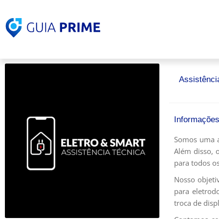
Assistênci
Informações
Somos uma as
Além disso, 
para todos os
Nosso objetiv
para eletrod
troca de disp