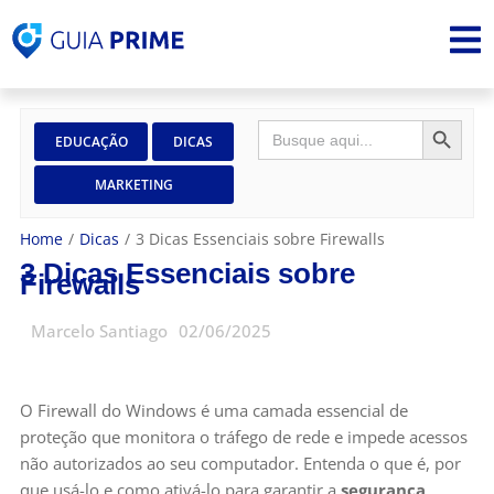
SEARCH 
Search
EDUCAÇÃO
DICAS
for:
MARKETING
Home
/
Dicas
/
3 Dicas Essenciais sobre Firewalls
3 Dicas Essenciais sobre
Firewalls
Marcelo Santiago
02/06/2025
O Firewall do Windows é uma camada essencial de
proteção que monitora o tráfego de rede e impede acessos
não autorizados ao seu computador. Entenda o que é, por
que usá-lo e como ativá-lo para garantir a
segurança