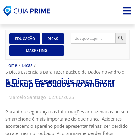
SEARCH 
Search
EDUCAÇÃO
DICAS
for:
MARKETING
Home
/
Dicas
/
5 Dicas Essenciais para Fazer Backup de Dados no Android
5 Dicas Essenciais para Fazer
Backup de Dados no Android
Marcelo Santiago
02/06/2025
Garantir a segurança das informações armazenadas no seu
smartphone é mais importante do que nunca. Acidentes
acontecem: o aparelho pode apresentar falhas, ser perdido
ou até mesmo roubado. Agora imagine perder fotos,