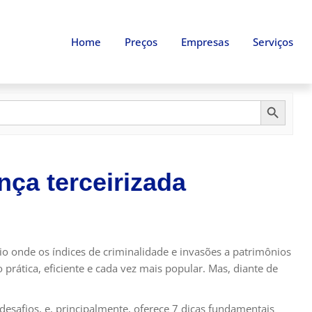
Home
Preços
Empresas
Serviços
SEARCH B
nça terceirizada
o onde os índices de criminalidade e invasões a patrimônios
ática, eficiente e cada vez mais popular. Mas, diante de
 desafios, e, principalmente, oferece 7 dicas fundamentais