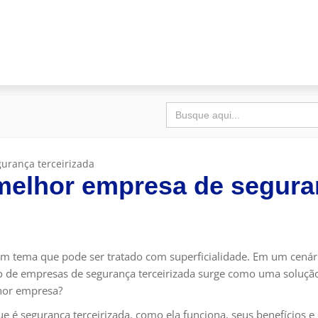
Search
for:
urança terceirizada
 melhor empresa de segura
m tema que pode ser tratado com superficialidade. Em um cenári
de empresas de segurança terceirizada surge como uma solução pr
hor empresa?
e é segurança terceirizada, como ela funciona, seus benefícios e