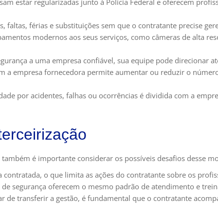
m estar regularizadas junto à Polícia Federal e oferecem profiss
s, faltas, férias e substituições sem que o contratante precise ge
amentos modernos aos seus serviços, como câmeras de alta resol
gurança a uma empresa confiável, sua equipe pode direcionar ate
m a empresa fornecedora permite aumentar ou reduzir o número
dade por acidentes, falhas ou ocorrências é dividida com a empre
erceirização
s, também é importante considerar os possíveis desafios desse m
a contratada, o que limita as ações do contratante sobre os profiss
de segurança oferecem o mesmo padrão de atendimento e trein
r de transferir a gestão, é fundamental que o contratante acom